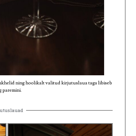
helid ning hoolikalt valitud kirjutuslaua taga libiseb
g paremini.
jutuslauad