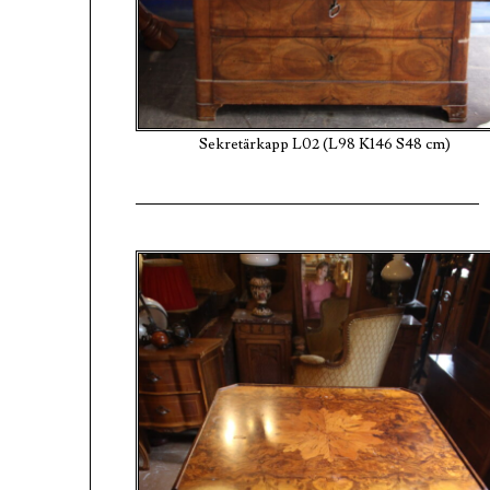
Sekretärkapp L02 (L98 K146 S48 cm)