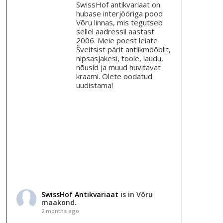
SwissHof antikvariaat on
hubase interjööriga pood
Võru linnas, mis tegutseb
sellel aadressil aastast
2006. Meie poest leiate
Šveitsist pärit antiikmööblit,
nipsasjakesi, toole, laudu,
nõusid ja muud huvitavat
kraami. Olete oodatud
uudistama!
SwissHof Antikvariaat
is in Võru
maakond.
2 months ago