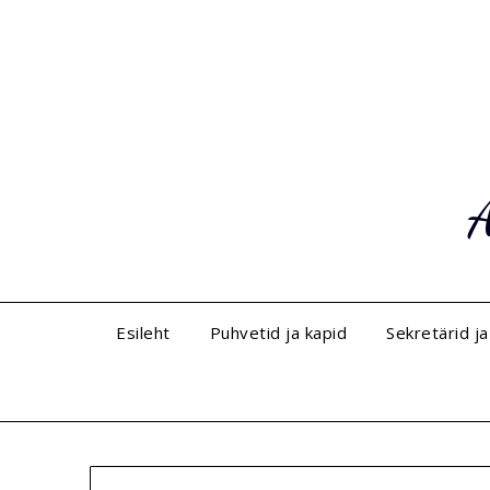
A
Esileht
Puhvetid ja kapid
Sekretärid ja 