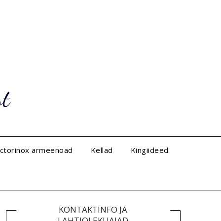
st
ictorinox armeenoad
Kellad
Kingiideed
KONTAKTINFO JA
LAHTIOLEKUAJAD