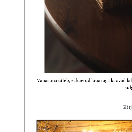
Vanasõna ütleb, et kaetud laua taga kaovad lahk
sul
Kir