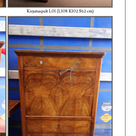
Kirjutuspult L01 (L108 K102 S62 cm)