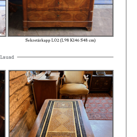
Sekretärkapp L02 (L98 K146 S48 cm)
Lauad