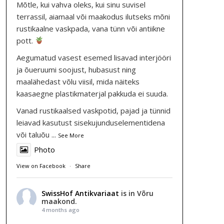
Mõtle, kui vahva oleks, kui sinu suvisel
terrassil, aiamaal või maakodus ilutseks mõni
rustikaalne vaskpada, vana tünn või antiikne
pott.
Aegumatud vasest esemed lisavad interjööri
ja õueruumi soojust, hubasust ning
maalähedast võlu viisil, mida näiteks
kaasaegne plastikmaterjal pakkuda ei suuda.
Vanad rustikaalsed vaskpotid, pajad ja tünnid
leiavad kasutust sisekujunduselementidena
või taluõu
...
See More
Photo
View on Facebook
·
Share
SwissHof Antikvariaat
is in Võru
maakond.
4 months ago