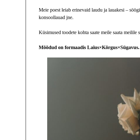
Meie poest leiab erinevaid laudu ja lauakesi – söögi
konsoollauad jne.
Küsimused toodete kohta saate meile saata meilile 
Mõõdud on
formaadis
Laius
×Kõrgus×Sügavus