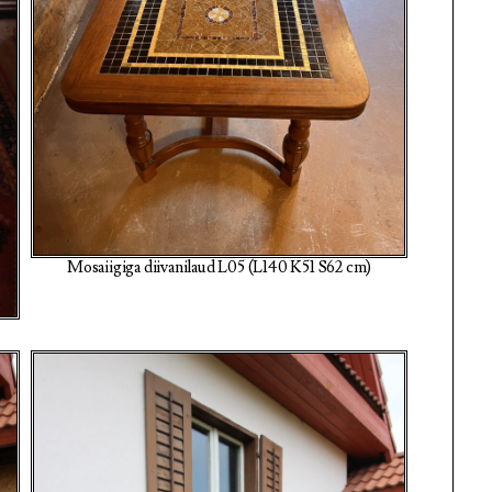
Mosaiigiga diivanilaud L05 (L140 K51 S62 cm)