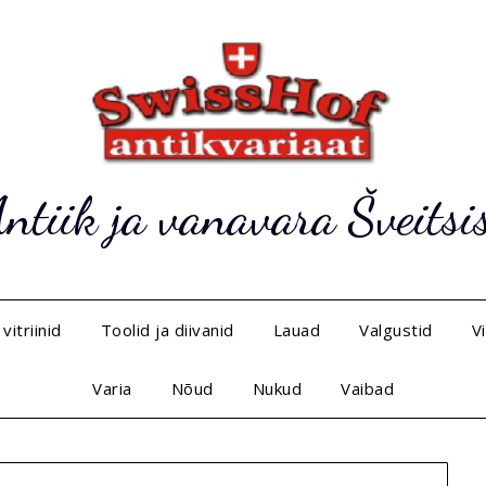
ntiik ja vanavara Šveitsi
vitriinid
Toolid ja diivanid
Lauad
Valgustid
V
Varia
Nõud
Nukud
Vaibad