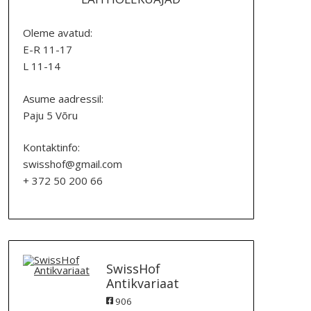
Oleme avatud:
E-R 11-17
L 11-14
Asume aadressil:
Paju 5 Võru
Kontaktinfo:
swisshof@gmail.com
+ 372 50 200 66
SwissHof
Antikvariaat
906